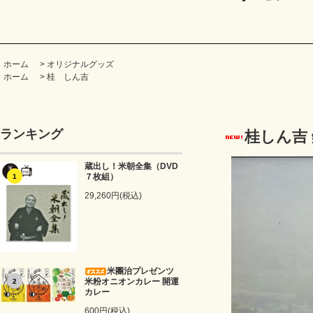
ホーム
>
オリジナルグッズ
ホーム
>
桂 しん吉
ランキング
桂しん吉 
蔵出し！米朝全集（DVD
７枚組）
1
29,260円(税込)
米團治プレゼンツ
米粉オニオンカレー 開運
2
カレー
600円(税込)