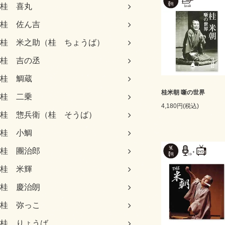
桂 喜丸
桂 佐ん吉
桂 米之助（桂 ちょうば）
桂 吉の丞
桂 鯛蔵
桂米朝 噺の世界
桂 二乗
4,180円(税込)
桂 惣兵衛（桂 そうば）
桂 小鯛
桂 團治郎
桂 米輝
桂 慶治朗
桂 弥っこ
桂 りょうば