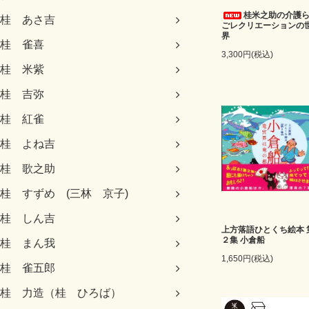
桂米之助の介護
桂 あさ吉
ごレクリエーションの
界
桂 雀喜
3,300円(税込)
桂 米紫
桂 吉弥
桂 紅雀
桂 よね吉
桂 歌之助
桂 すずめ (三林 京子)
桂 しん吉
上方落語ひとくち絵本 
２集 小倉船
桂 まん我
1,650円(税込)
桂 雀五郎
桂 力造（桂 ひろば）