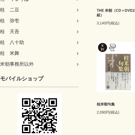
桂 二豆
THE 米朝（CD＋DVD
組）
桂 弥壱
3,140円(税込)
桂 天吾
桂 八十助
桂 米舞
米朝事務所以外
モバイルショップ
桂米朝句集
2,090円(税込)