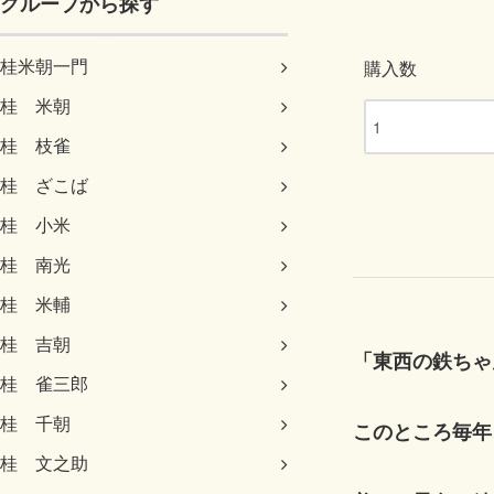
グループから探す
桂米朝一門
購入数
桂 米朝
桂 枝雀
桂 ざこば
桂 小米
桂 南光
桂 米輔
桂 吉朝
「東西の鉄ちゃ
桂 雀三郎
桂 千朝
このところ毎年
桂 文之助