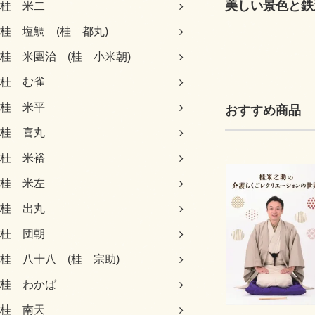
美しい景色と鉄
桂 米二
桂 塩鯛 (桂 都丸)
桂 米團治 (桂 小米朝)
桂 む雀
桂 米平
おすすめ商品
桂 喜丸
桂 米裕
桂 米左
桂 出丸
桂 団朝
桂 八十八 (桂 宗助)
桂 わかば
桂 南天