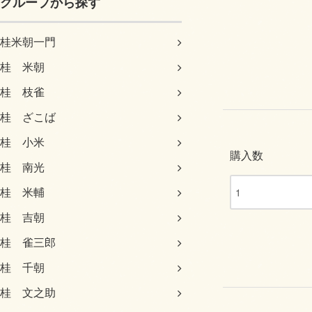
グループから探す
桂米朝一門
桂 米朝
桂 枝雀
桂 ざこば
桂 小米
購入数
桂 南光
桂 米輔
桂 吉朝
桂 雀三郎
桂 千朝
桂 文之助