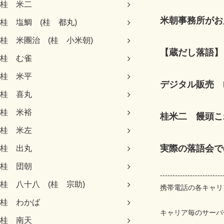
桂 米二
米朝事務所がお
桂 塩鯛 (桂 都丸)
桂 米團治 (桂 小米朝)
【蔵だし落語】
桂 む雀
桂 米平
デジタル販売 
桂 喜丸
桂 米裕
桂米二 饅頭こわ
桂 米左
実際の落語会で
桂 出丸
桂 団朝
-------------------------
桂 八十八 (桂 宗助)
携帯電話の各キャリア（
桂 わかば
キャリア毎のサーバ
桂 南天