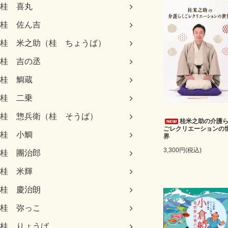
桂 喜丸
桂 佐ん吉
桂 米之助（桂 ちょうば）
桂 吉の丞
桂 鯛蔵
桂 二乗
桂 惣兵衛（桂 そうば）
桂米之助の介護
ごレクリエーションの
桂 小鯛
界
3,300円(税込)
桂 團治郎
桂 米輝
桂 慶治朗
桂 弥っこ
桂 りょうば