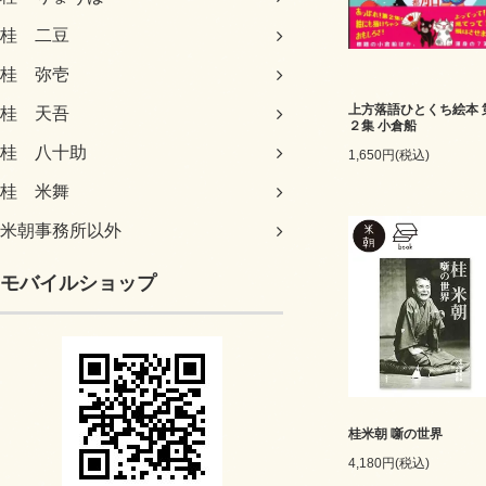
桂 二豆
桂 弥壱
上方落語ひとくち絵本 
桂 天吾
２集 小倉船
桂 八十助
1,650円(税込)
桂 米舞
米朝事務所以外
モバイルショップ
桂米朝 噺の世界
4,180円(税込)