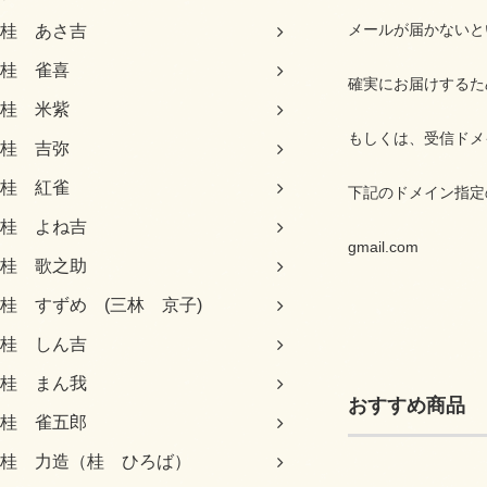
メールが届かないと
桂 あさ吉
桂 雀喜
確実にお届けするた
桂 米紫
もしくは、受信ドメ
桂 吉弥
桂 紅雀
下記のドメイン指定
桂 よね吉
gmail.com
桂 歌之助
桂 すずめ (三林 京子)
桂 しん吉
桂 まん我
おすすめ商品
桂 雀五郎
桂 力造（桂 ひろば）