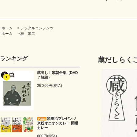
ホーム
>
デジタルコンテンツ
ホーム
>
桂 米二
ランキング
蔵だしらくご
蔵出し！米朝全集（DVD
７枚組）
1
29,260円(税込)
米團治プレゼンツ
米粉オニオンカレー 開運
2
カレー
600円(税込)