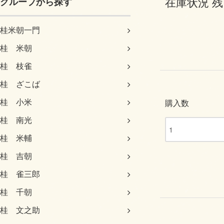
在庫状況 残
グループから探す
桂米朝一門
桂 米朝
桂 枝雀
桂 ざこば
桂 小米
購入数
桂 南光
桂 米輔
桂 吉朝
桂 雀三郎
桂 千朝
桂 文之助