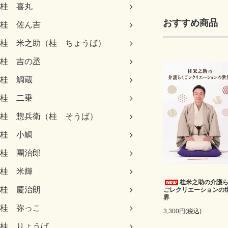
桂 喜丸
おすすめ商品
桂 佐ん吉
桂 米之助（桂 ちょうば）
桂 吉の丞
桂 鯛蔵
桂 二乗
桂 惣兵衛（桂 そうば）
桂 小鯛
桂 團治郎
桂 米輝
桂米之助の介護
桂 慶治朗
ごレクリエーションの
界
桂 弥っこ
3,300円(税込)
桂 りょうば