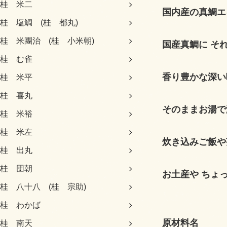
桂 米二
国内産の真鯛エ
桂 塩鯛 (桂 都丸)
桂 米團治 (桂 小米朝)
国産真鯛に そ
桂 む雀
香り豊かな深い
桂 米平
桂 喜丸
そのままお湯で
桂 米裕
桂 米左
炊き込みご飯や
桂 出丸
桂 団朝
お土産や ちょ
桂 八十八 (桂 宗助)
桂 わかば
原材料名
桂 南天