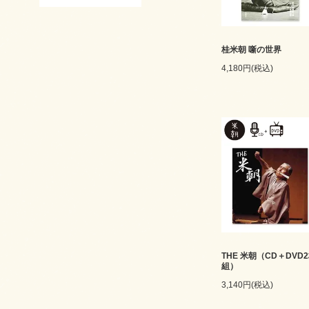
桂米朝 噺の世界
4,180円(税込)
THE 米朝（CD＋DVD
組）
3,140円(税込)