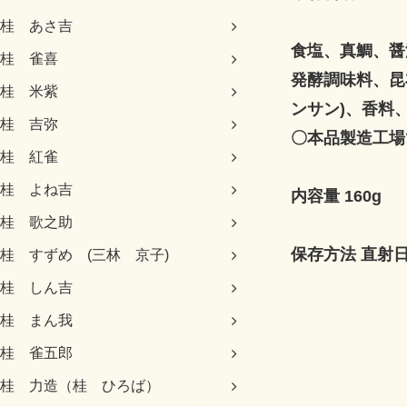
桂 あさ吉
食塩、真鯛、醤
桂 雀喜
発酵調味料、昆
桂 米紫
ンサン)、香料
桂 吉弥
〇本品製造工場
桂 紅雀
桂 よね吉
内容量 160g
桂 歌之助
保存方法 直射
桂 すずめ (三林 京子)
桂 しん吉
桂 まん我
桂 雀五郎
桂 力造（桂 ひろば）