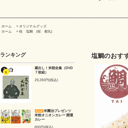
ホーム
>
オリジナルグッズ
ホーム
>
桂 塩鯛 (桂 都丸)
ランキング
塩鯛のおす
蔵出し！米朝全集（DVD
７枚組）
1
29,260円(税込)
米團治プレゼンツ
米粉オニオンカレー 開運
2
カレー
600円(税込)