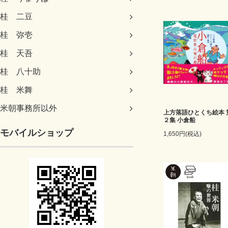
桂 二豆
桂 弥壱
桂 天吾
桂 八十助
桂 米舞
米朝事務所以外
上方落語ひとくち絵本 
２集 小倉船
モバイルショップ
1,650円(税込)