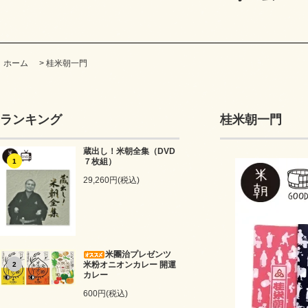
ホーム
>
桂米朝一門
ランキング
桂米朝一門
蔵出し！米朝全集（DVD
７枚組）
1
29,260円(税込)
米團治プレゼンツ
米粉オニオンカレー 開運
2
カレー
600円(税込)