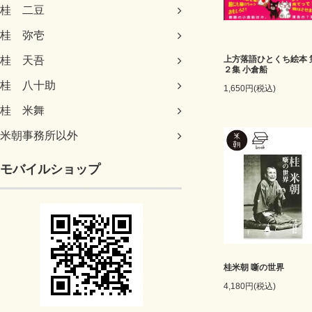
桂 二豆
桂 弥壱
上方落語ひとくち絵本 
桂 天吾
２集 小倉船
桂 八十助
1,650円(税込)
桂 米舞
米朝事務所以外
モバイルショップ
桂米朝 噺の世界
4,180円(税込)