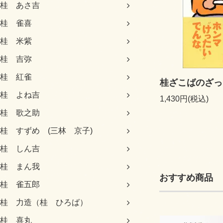
桂 あさ吉
桂 雀喜
桂 米紫
桂 吉弥
桂 紅雀
桂ざこばのざっ
桂 よね吉
1,430円(税込)
桂 歌之助
桂 すずめ (三林 京子)
桂 しん吉
桂 まん我
おすすめ商品
桂 雀五郎
桂 力造（桂 ひろば）
桂 喜丸