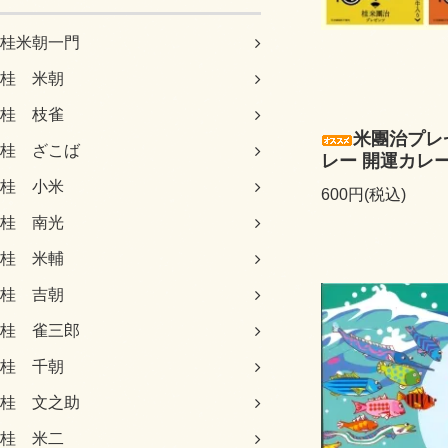
桂米朝一門
桂 米朝
桂 枝雀
米團治プレ
桂 ざこば
レー 開運カレ
桂 小米
600円(税込)
桂 南光
桂 米輔
桂 吉朝
桂 雀三郎
桂 千朝
桂 文之助
桂 米二