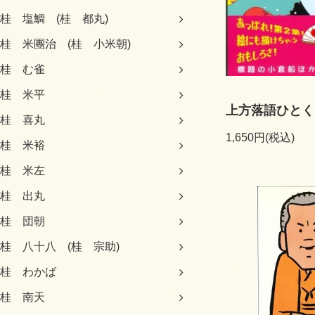
桂 塩鯛 (桂 都丸)
桂 米團治 (桂 小米朝)
桂 む雀
桂 米平
上方落語ひとく
桂 喜丸
1,650円(税込)
桂 米裕
桂 米左
桂 出丸
桂 団朝
桂 八十八 (桂 宗助)
桂 わかば
桂 南天