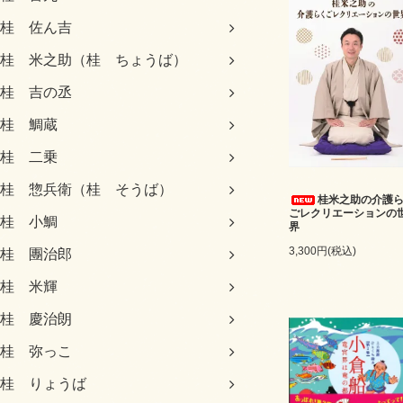
桂 佐ん吉
桂 米之助（桂 ちょうば）
桂 吉の丞
桂 鯛蔵
桂 二乗
桂 惣兵衛（桂 そうば）
桂米之助の介護
ごレクリエーションの
桂 小鯛
界
3,300円(税込)
桂 團治郎
桂 米輝
桂 慶治朗
桂 弥っこ
桂 りょうば