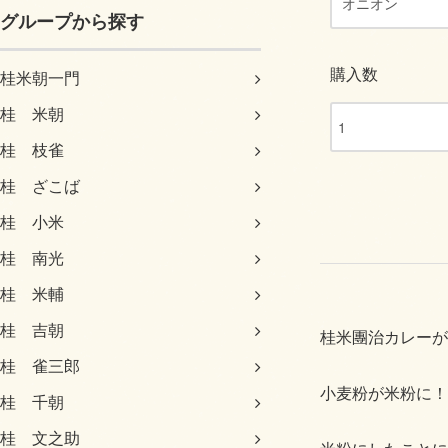
グループから探す
購入数
桂米朝一門
桂 米朝
桂 枝雀
桂 ざこば
桂 小米
桂 南光
桂 米輔
桂 吉朝
桂米團治カレーが
桂 雀三郎
小麦粉が米粉に！
桂 千朝
桂 文之助