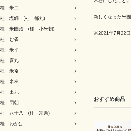
米粉にしたことに
桂 米二
新しくなった米團
桂 塩鯛 (桂 都丸)
桂 米團治 (桂 小米朝)
※2021年7月2
桂 む雀
桂 米平
桂 喜丸
桂 米裕
桂 米左
桂 出丸
おすすめ商品
桂 団朝
桂 八十八 (桂 宗助)
桂 わかば