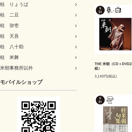
桂 りょうば
桂 二豆
桂 弥壱
桂 天吾
桂 八十助
桂 米舞
THE 米朝（CD＋DVD
米朝事務所以外
組）
3,140円(税込)
モバイルショップ