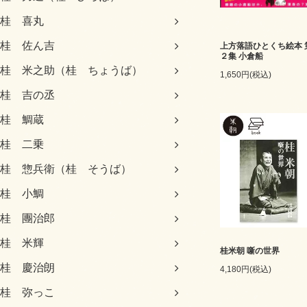
桂 喜丸
桂 佐ん吉
上方落語ひとくち絵本 
２集 小倉船
桂 米之助（桂 ちょうば）
1,650円(税込)
桂 吉の丞
桂 鯛蔵
桂 二乗
桂 惣兵衛（桂 そうば）
桂 小鯛
桂 團治郎
桂 米輝
桂米朝 噺の世界
桂 慶治朗
4,180円(税込)
桂 弥っこ