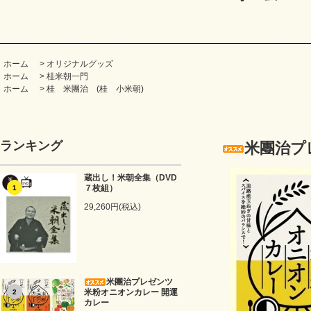
ホーム
>
オリジナルグッズ
ホーム
>
桂米朝一門
ホーム
>
桂 米團治 (桂 小米朝)
ランキング
米團治プ
蔵出し！米朝全集（DVD
７枚組）
1
29,260円(税込)
米團治プレゼンツ
米粉オニオンカレー 開運
2
カレー