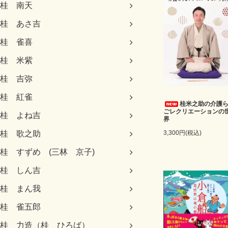
桂 南天
桂 あさ吉
桂 雀喜
桂 米紫
桂 吉弥
桂 紅雀
桂米之助の介護
ごレクリエーションの
桂 よね吉
界
3,300円(税込)
桂 歌之助
桂 すずめ (三林 京子)
桂 しん吉
桂 まん我
桂 雀五郎
桂 力造（桂 ひろば）