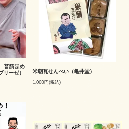
 普請ほめ
米朝瓦せんべい（亀井堂）
ルブリーゼ）
1,000円(税込)