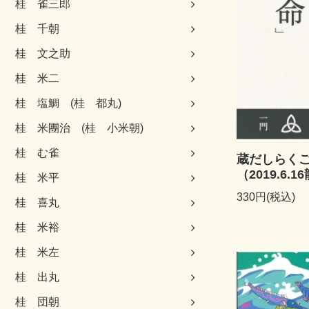
桂 雀三郎
桂 千朝
桂 文之助
桂 米二
桂 塩鯛 (桂 都丸)
桂 米團治 (桂 小米朝)
桂 む雀
蔵だしらく
（2019.6
桂 米平
330円(税込)
桂 喜丸
桂 米裕
桂 米左
桂 出丸
桂 団朝