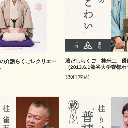
蔵だしらくご 桂米二 饅
の介護らくごレクリエー
（2013.6.1龍谷大学響都
界
330円(税込)