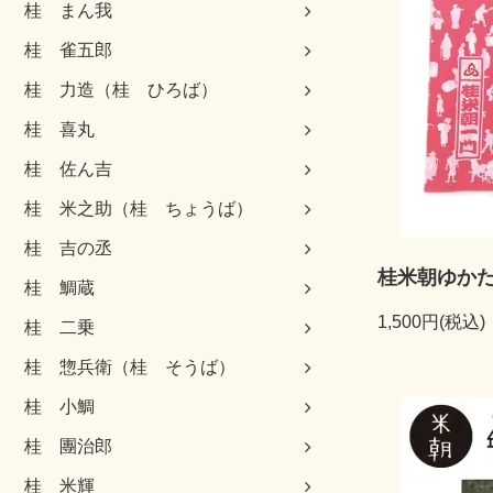
桂 まん我
桂 雀五郎
桂 力造（桂 ひろば）
桂 喜丸
桂 佐ん吉
桂 米之助（桂 ちょうば）
桂 吉の丞
桂米朝ゆかた
桂 鯛蔵
1,500円(税込)
桂 二乗
桂 惣兵衛（桂 そうば）
桂 小鯛
桂 團治郎
桂 米輝