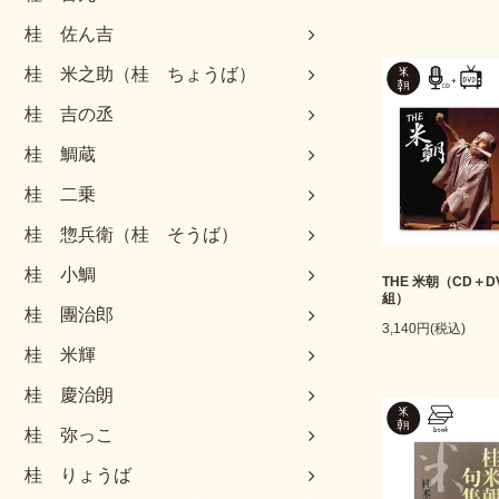
桂 佐ん吉
桂 米之助（桂 ちょうば）
桂 吉の丞
桂 鯛蔵
桂 二乗
桂 惣兵衛（桂 そうば）
桂 小鯛
THE 米朝（CD＋D
組）
桂 團治郎
3,140円(税込)
桂 米輝
桂 慶治朗
桂 弥っこ
桂 りょうば