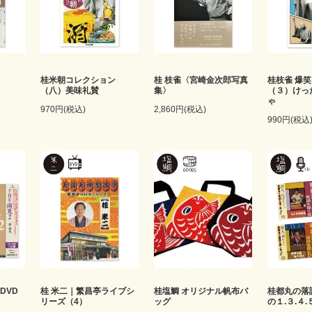
桂米朝コレクション
桂 枝雀〈宮崎金次郎写真
桂枝雀 爆
（八）美味礼賛
集〉
（３）けっ
ゃ
970円(税込)
2,860円(税込)
990円(税込
DVD
桂 米二｜繁昌亭ライブシ
桂塩鯛 オリジナル帆布バ
桂都丸の落
リーズ（4）
ッグ
の１.３.４.