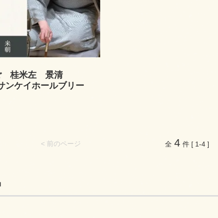
ご 桂米左 景清
.16サンケイホールブリー
4
< 前のページ
全
件 [ 1-4 ]
品