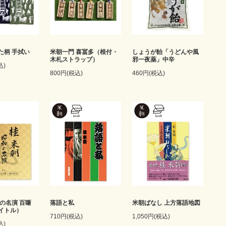
た柄 手拭い
米朝一門 喜冨多（根付・
しょうが飴「うどんや風
木札ストラップ）
邪一夜薬」中辛
込)
800円(税込)
460円(税込)
の名演 百噺
落語と私
米朝ばなし 上方落語地図
イトル）
710円(税込)
1,050円(税込)
込)