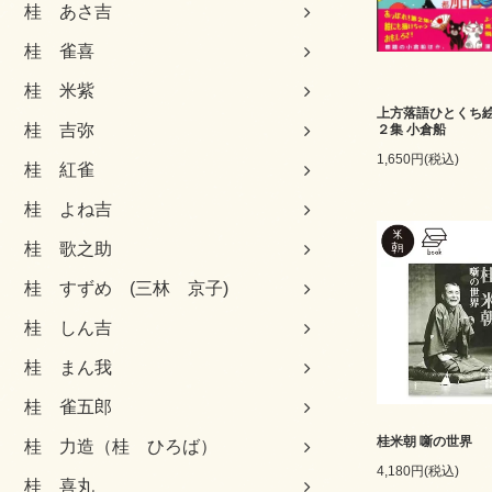
桂 あさ吉
桂 雀喜
桂 米紫
上方落語ひとくち絵
桂 吉弥
２集 小倉船
1,650円(税込)
桂 紅雀
桂 よね吉
桂 歌之助
桂 すずめ (三林 京子)
桂 しん吉
桂 まん我
桂 雀五郎
桂米朝 噺の世界
桂 力造（桂 ひろば）
4,180円(税込)
桂 喜丸