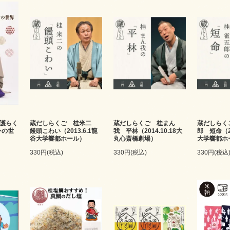
護らく
蔵だしらくご 桂米二
蔵だしらくご 桂まん
蔵だしらく
ンの世
饅頭こわい（2013.6.1龍
我 平林（2014.10.18大
郎 短命（20
谷大学響都ホール）
丸心斎橋劇場）
大学響都ホ
330円(税込)
330円(税込)
330円(税込