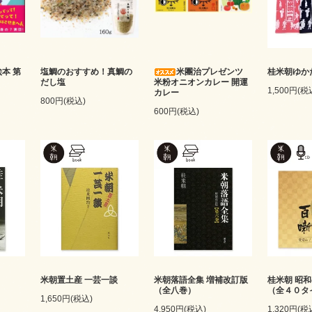
本 第
塩鯛のおすすめ！真鯛の
米團治プレゼンツ
桂米朝ゆか
だし塩
米粉オニオンカレー 開運
1,500円(税
カレー
800円(税込)
600円(税込)
米朝置土産 一芸一談
米朝落語全集 増補改訂版
桂米朝 昭和
（全八巻）
（全４０タ
1,650円(税込)
4,950円(税込)
1,320円(税