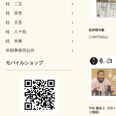
桂 二豆
桂 弥壱
桂 天吾
桂米朝句集
桂 八十助
2,090円(税込)
桂 米舞
米朝事務所以外
モバイルショップ
THE 南光２（CD＋
２枚組）