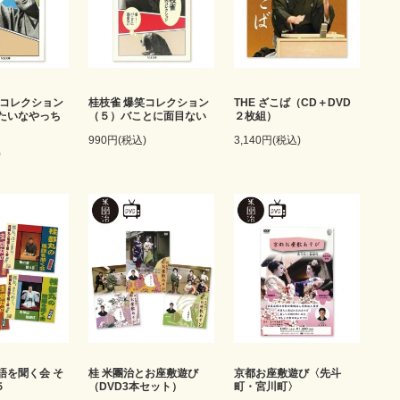
笑コレクション
桂枝雀 爆笑コレクション
THE ざこば（CD＋DVD
たいなやっち
（５）バことに面目ない
２枚組）
990円(税込)
3,140円(税込)
)
語を聞く会 そ
桂 米團治とお座敷遊び
京都お座敷遊び〈先斗
５
（DVD3本セット）
町・宮川町〉