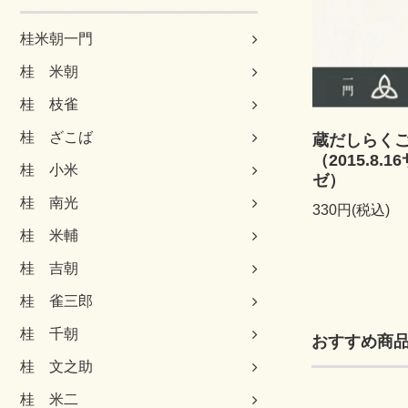
桂米朝一門
桂 米朝
桂 枝雀
桂 ざこば
蔵だしらく
（2015.8
桂 小米
ゼ）
桂 南光
330円(税込)
桂 米輔
桂 吉朝
桂 雀三郎
桂 千朝
おすすめ商
桂 文之助
桂 米二