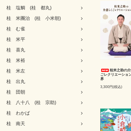
桂 塩鯛 (桂 都丸)
桂 米團治 (桂 小米朝)
桂 む雀
桂 米平
桂 喜丸
桂 米裕
桂米之助の介
桂 米左
ごレクリエーショ
界
桂 出丸
3,300円(税込)
桂 団朝
桂 八十八 (桂 宗助)
桂 わかば
桂 南天