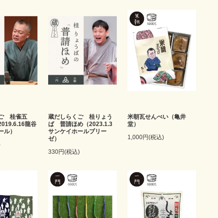
ご 桂雀五
蔵だしらくご 桂りょう
米朝瓦せんべい（亀井
19.6.16龍谷
ば 普請ほめ（2023.1.3
堂）
ール）
サンケイホールブリー
1,000円(税込)
ゼ）
)
330円(税込)