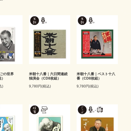
くごの世界
米朝十八番｜六日間連続
米朝十八番｜ベスト十八
組）
独演会（CD8枚組）
番（CD8枚組）
込)
9,780円(税込)
9,780円(税込)