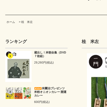
ホーム
>
桂 米左
ランキング
桂 米左
蔵出し！米朝全集（DVD
７枚組）
1
29,260円(税込)
米團治プレゼンツ
米粉オニオンカレー 開運
2
カレー
600円(税込)