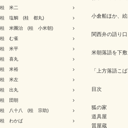
桂 米二
小倉船ほか、絵
桂 塩鯛 (桂 都丸)
桂 米團治 (桂 小米朝)
関西弁の語り口
桂 む雀
桂 米平
米朝落語を下敷
桂 喜丸
桂 米裕
「上方落語こば
桂 米左
目次
桂 出丸
桂 団朝
狐の家
桂 八十八 (桂 宗助)
道具屋
桂 わかば
質屋蔵