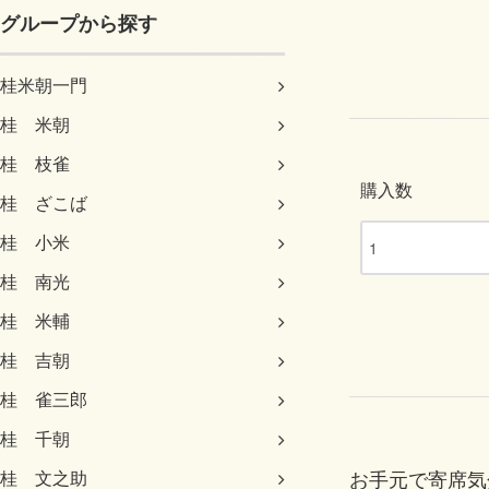
グループから探す
桂米朝一門
桂 米朝
桂 枝雀
購入数
桂 ざこば
桂 小米
桂 南光
桂 米輔
桂 吉朝
桂 雀三郎
桂 千朝
お手元で寄席気
桂 文之助