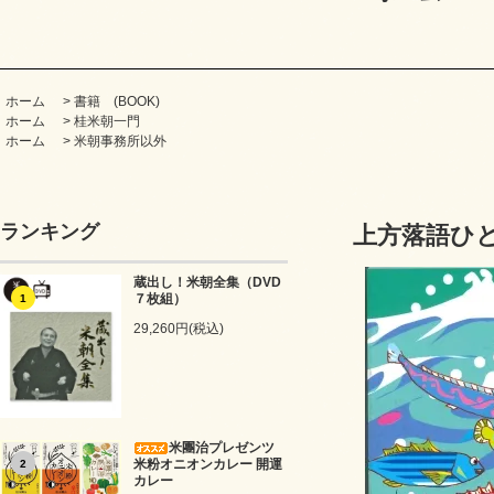
ホーム
>
書籍 (BOOK)
ホーム
>
桂米朝一門
ホーム
>
米朝事務所以外
ランキング
上方落語ひと
蔵出し！米朝全集（DVD
７枚組）
1
29,260円(税込)
米團治プレゼンツ
米粉オニオンカレー 開運
2
カレー