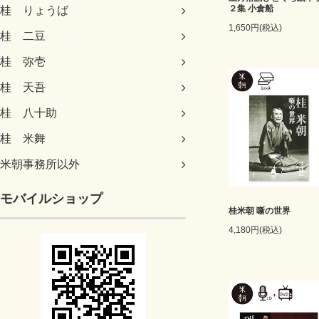
２集 小倉船
桂 りょうば
1,650円(税込)
桂 二豆
桂 弥壱
桂 天吾
桂 八十助
桂 米舞
米朝事務所以外
モバイルショップ
桂米朝 噺の世界
4,180円(税込)