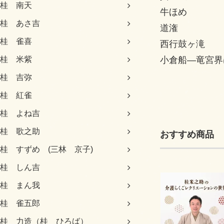
桂 南天
牛ほめ
桂 あさ吉
道潅
桂 雀喜
西行鼓ヶ滝
小倉船―竜宮界
桂 米紫
桂 吉弥
桂 紅雀
桂 よね吉
桂 歌之助
おすすめ商品
桂 すずめ (三林 京子)
桂 しん吉
桂 まん我
桂 雀五郎
桂 力造（桂 ひろば）