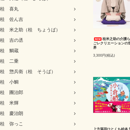
桂 喜丸
桂 佐ん吉
桂 米之助（桂 ちょうば）
桂米之助の介護
桂 吉の丞
ごレクリエーションの
界
桂 鯛蔵
3,300円(税込)
桂 二乗
桂 惣兵衛（桂 そうば）
桂 小鯛
桂 團治郎
桂 米輝
桂 慶治朗
桂 弥っこ
上方落語ひとくち絵本 