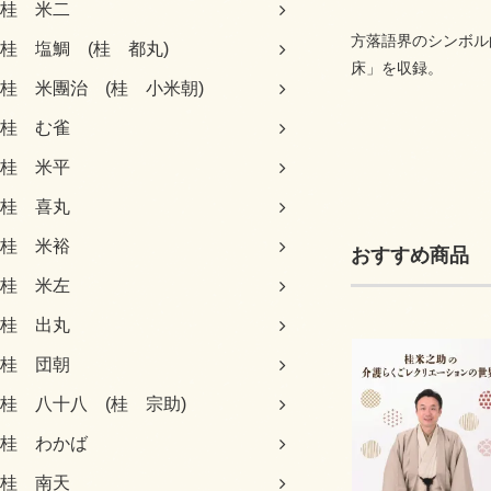
桂 米二
方落語界のシンボル
桂 塩鯛 (桂 都丸)
床」を収録。
桂 米團治 (桂 小米朝)
桂 む雀
桂 米平
桂 喜丸
桂 米裕
おすすめ商品
桂 米左
桂 出丸
桂 団朝
桂 八十八 (桂 宗助)
桂 わかば
桂 南天