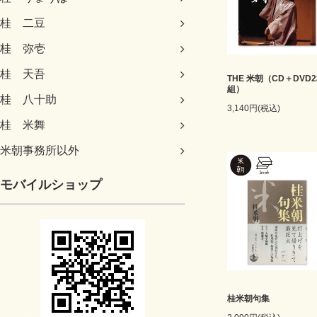
桂 二豆
桂 弥壱
桂 天吾
THE 米朝（CD＋DVD
組）
桂 八十助
3,140円(税込)
桂 米舞
米朝事務所以外
モバイルショップ
桂米朝句集