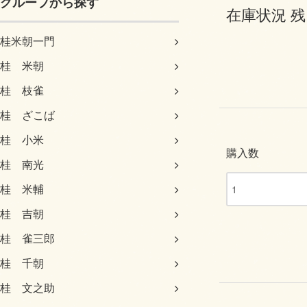
グループから探す
在庫状況 残
桂米朝一門
桂 米朝
桂 枝雀
桂 ざこば
桂 小米
購入数
桂 南光
桂 米輔
桂 吉朝
桂 雀三郎
桂 千朝
桂 文之助