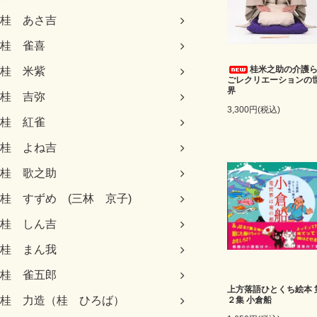
桂 あさ吉
桂 雀喜
桂米之助の介護
桂 米紫
ごレクリエーションの
界
桂 吉弥
3,300円(税込)
桂 紅雀
桂 よね吉
桂 歌之助
桂 すずめ (三林 京子)
桂 しん吉
桂 まん我
桂 雀五郎
上方落語ひとくち絵本 
桂 力造（桂 ひろば）
２集 小倉船