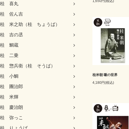
1,650円(税込)
桂 喜丸
桂 佐ん吉
桂 米之助（桂 ちょうば）
桂 吉の丞
桂 鯛蔵
桂 二乗
桂 惣兵衛（桂 そうば）
桂米朝 噺の世界
桂 小鯛
4,180円(税込)
桂 團治郎
桂 米輝
桂 慶治朗
桂 弥っこ
桂 りょうば