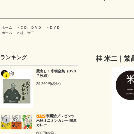
ホーム
>
ＣＤ、ＤＶＤ
>
ＤＶＤ
ホーム
>
桂 米二
ランキング
桂 米二｜繁
蔵出し！米朝全集（DVD
７枚組）
1
29,260円(税込)
米團治プレゼンツ
米粉オニオンカレー 開運
2
カレー
600円(税込)