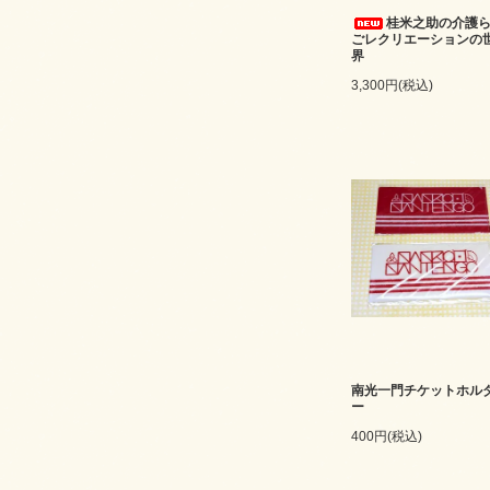
桂米之助の介護
ごレクリエーションの
界
3,300円(税込)
南光一門チケットホル
ー
400円(税込)