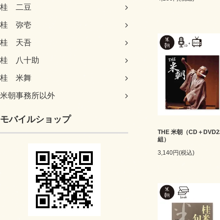
桂 二豆
桂 弥壱
桂 天吾
桂 八十助
桂 米舞
米朝事務所以外
モバイルショップ
THE 米朝（CD＋DVD
組）
3,140円(税込)