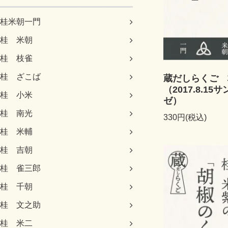
桂米朝一門
桂 米朝
桂 枝雀
桂 ざこば
蔵だしらくご 
（2017.8.1
桂 小米
ゼ）
桂 南光
330円(税込)
桂 米輔
桂 吉朝
桂 雀三郎
桂 千朝
桂 文之助
桂 米二