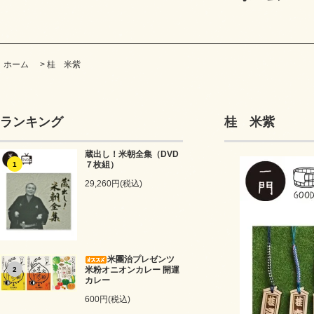
ホーム
>
桂 米紫
ランキング
桂 米紫
蔵出し！米朝全集（DVD
７枚組）
1
29,260円(税込)
米團治プレゼンツ
米粉オニオンカレー 開運
2
カレー
600円(税込)