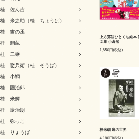
桂 佐ん吉
桂 米之助（桂 ちょうば）
桂 吉の丞
上方落語ひとくち絵本 
２集 小倉船
桂 鯛蔵
1,650円(税込)
桂 二乗
桂 惣兵衛（桂 そうば）
桂 小鯛
桂 團治郎
桂 米輝
桂 慶治朗
桂 弥っこ
桂米朝 噺の世界
桂 りょうば
4,180円(税込)