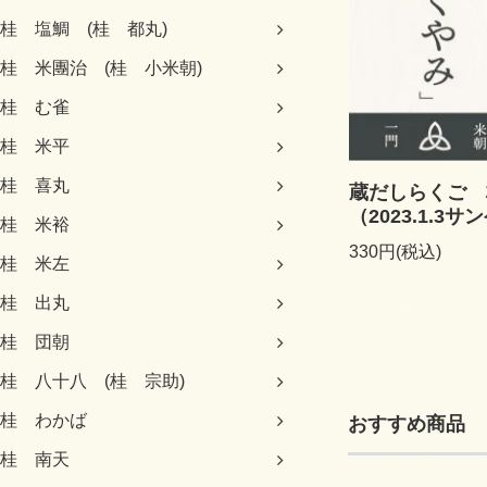
桂 塩鯛 (桂 都丸)
桂 米團治 (桂 小米朝)
桂 む雀
桂 米平
桂 喜丸
蔵だしらくご 
（2023.1.
桂 米裕
330円(税込)
桂 米左
桂 出丸
桂 団朝
桂 八十八 (桂 宗助)
桂 わかば
おすすめ商品
桂 南天