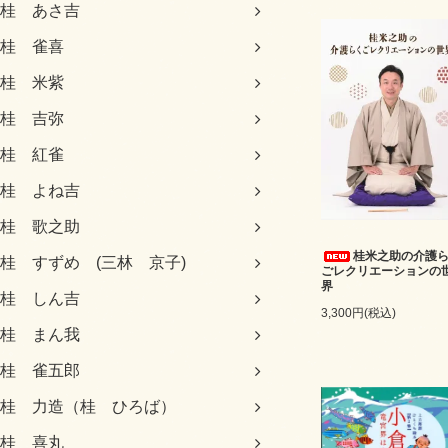
桂 あさ吉
桂 雀喜
桂 米紫
桂 吉弥
桂 紅雀
桂 よね吉
桂 歌之助
桂米之助の介護
桂 すずめ (三林 京子)
ごレクリエーションの
界
桂 しん吉
3,300円(税込)
桂 まん我
桂 雀五郎
桂 力造（桂 ひろば）
桂 喜丸