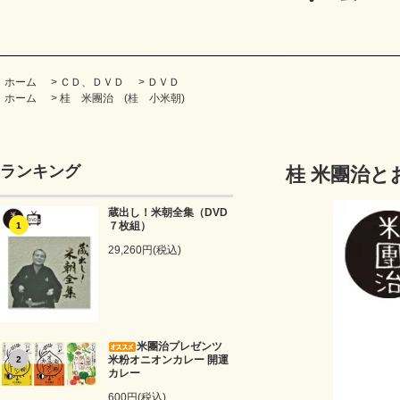
ホーム
>
ＣＤ、ＤＶＤ
>
ＤＶＤ
ホーム
>
桂 米團治 (桂 小米朝)
ランキング
桂 米團治と
蔵出し！米朝全集（DVD
７枚組）
1
29,260円(税込)
米團治プレゼンツ
米粉オニオンカレー 開運
2
カレー
600円(税込)