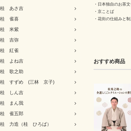
・日本独自のお茶文
桂 あさ吉
・京ことば
・花街の仕組みと制
桂 雀喜
桂 米紫
桂 吉弥
桂 紅雀
おすすめ商品
桂 よね吉
桂 歌之助
桂 すずめ (三林 京子)
桂 しん吉
桂 まん我
桂 雀五郎
桂 力造（桂 ひろば）