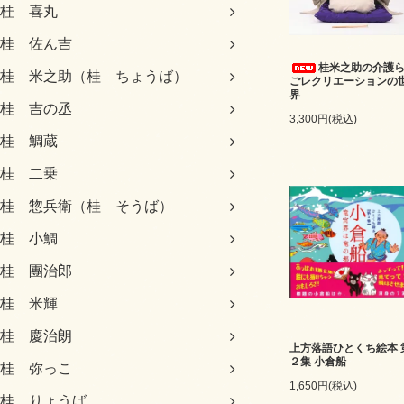
桂 喜丸
桂 佐ん吉
桂米之助の介護
桂 米之助（桂 ちょうば）
ごレクリエーションの
界
桂 吉の丞
3,300円(税込)
桂 鯛蔵
桂 二乗
桂 惣兵衛（桂 そうば）
桂 小鯛
桂 團治郎
桂 米輝
桂 慶治朗
上方落語ひとくち絵本 
２集 小倉船
桂 弥っこ
1,650円(税込)
桂 りょうば