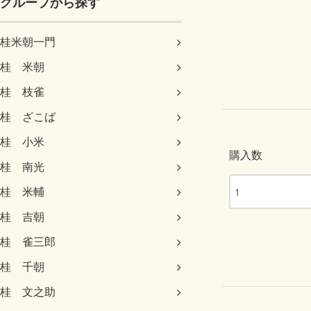
グループから探す
桂米朝一門
桂 米朝
桂 枝雀
桂 ざこば
桂 小米
購入数
桂 南光
桂 米輔
桂 吉朝
桂 雀三郎
桂 千朝
桂 文之助