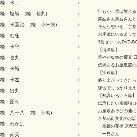
桂 米二
誰もが一度は憧れる
桂 塩鯛 (桂 都丸)
芸妓さん舞妓さんと
桂 米團治 (桂 小米朝)
そんな想いを「京都
お座敷にいるような
桂 む雀
3巻セットのDVD-B
桂 米平
【情緒篇】
華やかな舞の饗宴 
桂 喜丸
伝統あるお座敷芸の
桂 米裕
【実践篇】
桂 米左
盛り上がってきたら
練習でしっかり覚え
桂 出丸
【知識いろいろ篇】
桂 団朝
伝承したい京都独自
お座敷あそびの通に
桂 八十八 (桂 宗助)
京都花街文化のお話
桂 わかば
・京都の花街 京都
・一見さん
桂 南天