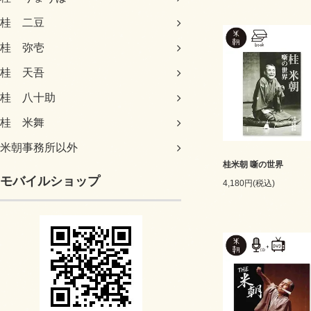
桂 二豆
桂 弥壱
桂 天吾
桂 八十助
桂 米舞
米朝事務所以外
桂米朝 噺の世界
モバイルショップ
4,180円(税込)