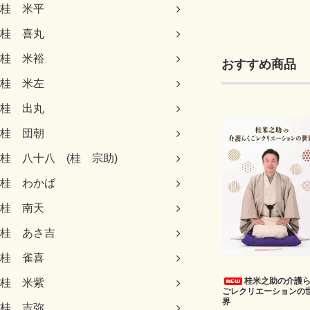
桂 米平
桂 喜丸
桂 米裕
おすすめ商品
桂 米左
桂 出丸
桂 団朝
桂 八十八 (桂 宗助)
桂 わかば
桂 南天
桂 あさ吉
桂 雀喜
桂米之助の介護
桂 米紫
ごレクリエーションの
界
桂 吉弥