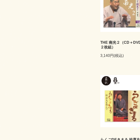
THE 南光２（CD＋DV
２枚組）
3,140円(税込)
らくごDEきまる 桂喜