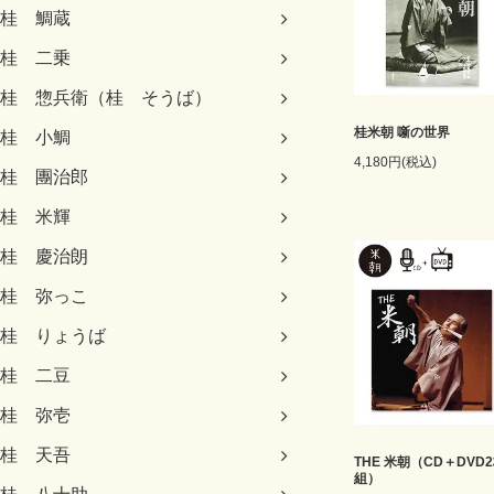
桂 鯛蔵
桂 二乗
桂 惣兵衛（桂 そうば）
桂米朝 噺の世界
桂 小鯛
4,180円(税込)
桂 團治郎
桂 米輝
桂 慶治朗
桂 弥っこ
桂 りょうば
桂 二豆
桂 弥壱
桂 天吾
THE 米朝（CD＋DVD
組）