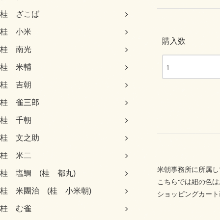
桂 ざこば
桂 小米
購入数
桂 南光
桂 米輔
桂 吉朝
桂 雀三郎
桂 千朝
桂 文之助
桂 米二
米朝事務所に所属し
桂 塩鯛 (桂 都丸)
こちらでは紐の色は
桂 米團治 (桂 小米朝)
ショッピングカート
桂 む雀