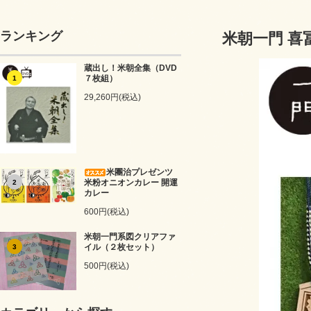
ランキング
米朝一門 
蔵出し！米朝全集（DVD
７枚組）
1
29,260円(税込)
米團治プレゼンツ
米粉オニオンカレー 開運
2
カレー
600円(税込)
米朝一門系図クリアファ
イル（２枚セット）
3
500円(税込)