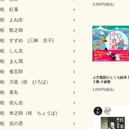
3,300円(税込)
桂 紅雀
桂 よね吉
桂 歌之助
桂 すずめ (三林 京子)
桂 しん吉
桂 まん我
桂 雀五郎
上方落語ひとくち絵本 
桂 力造（桂 ひろば）
２集 小倉船
1,650円(税込)
桂 喜丸
桂 佐ん吉
桂 米之助（桂 ちょうば）
桂 吉の丞